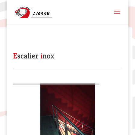
E
scalier
i
nox